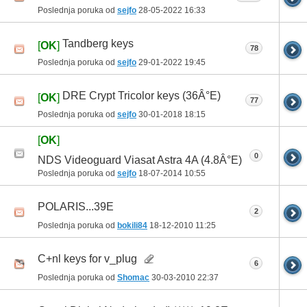
Poslednja poruka od
sejfo
28-05-2022
16:33
Tandberg keys
[
OK
]
78
Poslednja poruka od
sejfo
29-01-2022
19:45
DRE Crypt Tricolor keys (36Â°E)
[
OK
]
77
Poslednja poruka od
sejfo
30-01-2018
18:15
[
OK
]
0
NDS Videoguard Viasat Astra 4A (4.8Â°E)
Poslednja poruka od
sejfo
18-07-2014
10:55
POLARIS...39E
2
Poslednja poruka od
bokili84
18-12-2010
11:25
C+nl keys for v_plug
6
Poslednja poruka od
Shomac
30-03-2010
22:37