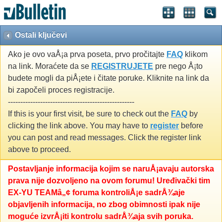
Ostali ključevi
Ako je ovo vaÅ¡a prva poseta, prvo pročitajte
FAQ
klikom
na link. Moraćete da se
REGISTRUJETE
pre nego Å¡to
budete mogli da piÅ¡ete i čitate poruke. Kliknite na link da
bi započeli proces registracije.
---------------------------------------------------
If this is your first visit, be sure to check out the
FAQ
by
clicking the link above. You may have to
register
before
you can post and read messages. Click the register link
above to proceed.
Postavljanje informacija kojim se naruÅ¡avaju autorska
prava nije dozvoljeno na ovom forumu! Uređivački tim
EX-YU TEAMâ„¢ foruma kontroliÅ¡e sadrÅ¾aje
objavljenih informacija, no zbog obimnosti ipak nije
moguće izvrÅ¡iti kontrolu sadrÅ¾aja svih poruka.