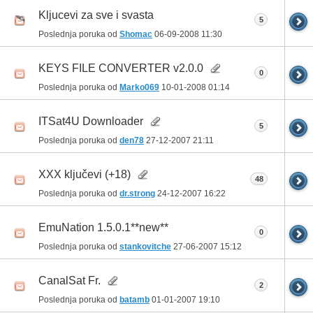
Kljucevi za sve i svasta
5
Poslednja poruka od
Shomac
06-09-2008
11:30
KEYS FILE CONVERTER v2.0.0
0
Poslednja poruka od
Marko069
10-01-2008
01:14
ITSat4U Downloader
5
Poslednja poruka od
den78
27-12-2007
21:11
XXX ključevi (+18)
48
Poslednja poruka od
dr.strong
24-12-2007
16:22
EmuNation 1.5.0.1**new**
0
Poslednja poruka od
stankovitche
27-06-2007
15:12
CanalSat Fr.
2
Poslednja poruka od
batamb
01-01-2007
19:10