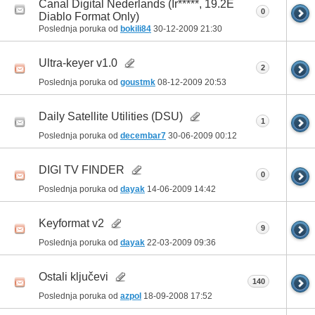
Canal Digital Nederlands (Ir*****, 19.2E
0
Diablo Format Only)
Poslednja poruka od
bokili84
30-12-2009
21:30
Ultra-keyer v1.0
2
Poslednja poruka od
goustmk
08-12-2009
20:53
Daily Satellite Utilities (DSU)
1
Poslednja poruka od
decembar7
30-06-2009
00:12
DIGI TV FINDER
0
Poslednja poruka od
dayak
14-06-2009
14:42
Keyformat v2
9
Poslednja poruka od
dayak
22-03-2009
09:36
Ostali ključevi
140
Poslednja poruka od
azpol
18-09-2008
17:52