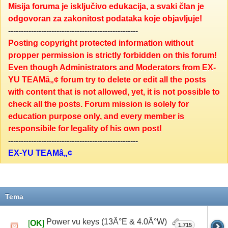
Misija foruma je isključivo edukacija, a svaki član je
odgovoran za zakonitost podataka koje objavljuje!
---------------------------------------------------
Posting copyright protected information without
propper permission is strictly forbidden on this forum!
Even though Administrators and Moderators from EX-
YU TEAMâ„¢ forum try to delete or edit all the posts
with content that is not allowed, yet, it is not possible to
check all the posts. Forum mission is solely for
education purpose only, and every member is
responsibile for legality of his own post!
---------------------------------------------------
EX-YU TEAMâ„¢
Tema
Power vu keys (13Â°E & 4.0Â°W)
[
OK
]
1.715