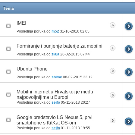
Tema
IMEI
6
Poslednja poruka od
m52
31-10-2016
02:05
Formiranje i punjenje baterije za mobilni
1
Poslednja poruka od
zlaja
26-02-2015
07:44
Ubuntu Phone
0
Poslednja poruka od
shime
08-02-2015
23:12
Mobilni internet u Hrvatskoj je među
0
najpovoljnijima u Europi
Poslednja poruka od
sejfo
05-11-2013
20:27
Google predstavio LG Nexus 5, prvi
0
smartphone s KitKat OS-om
Poslednja poruka od
sejfo
01-11-2013
19:55