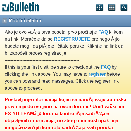
Mobilni telefoni
Ako je ovo vaÅ¡a prva poseta, prvo pročitajte
FAQ
klikom
na link. Moraćete da se
REGISTRUJETE
pre nego Å¡to
budete mogli da piÅ¡ete i čitate poruke. Kliknite na link da
bi započeli proces registracije.
---------------------------------------------------
If this is your first visit, be sure to check out the
FAQ
by
clicking the link above. You may have to
register
before
you can post and read messages. Click the register link
above to proceed.
Postavljanje informacija kojim se naruÅ¡avaju autorska
prava nije dozvoljeno na ovom forumu! Uređivački tim
EX-YU TEAMâ„¢ foruma kontroliÅ¡e sadrÅ¾aje
objavljenih informacija, no zbog obimnosti ipak nije
moguće izvrÅ¡iti kontrolu sadrÅ¾aja svih poruka.