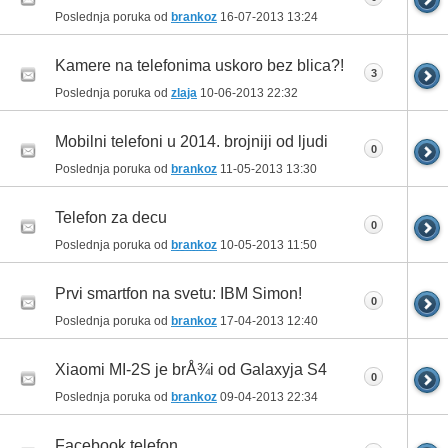
Poslednja poruka od
brankoz
16-07-2013
13:24
Kamere na telefonima uskoro bez blica?!
3
Poslednja poruka od
zlaja
10-06-2013
22:32
Mobilni telefoni u 2014. brojniji od ljudi
0
Poslednja poruka od
brankoz
11-05-2013
13:30
Telefon za decu
0
Poslednja poruka od
brankoz
10-05-2013
11:50
Prvi smartfon na svetu: IBM Simon!
0
Poslednja poruka od
brankoz
17-04-2013
12:40
Xiaomi MI-2S je brÅ¾i od Galaxyja S4
0
Poslednja poruka od
brankoz
09-04-2013
22:34
Facebook telefon