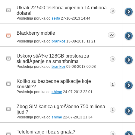
Ukrali 22.500 telefona vrijednih 14 miliona
0
dolara!
Poslednja poruka od
sejfo
27-10-2013
14:44
Blackberry mobile
22
Poslednja poruka od
brankoz
13-08-2013
11:21
Uskoro stiÅ¾e 128GB prostora za
0
skladiÅ¡tenje na smartfonima
Poslednja poruka od
brankoz
09-08-2013
00:08
Koliko su bezbedne aplikacije koje
1
koristite?
Poslednja poruka od
shime
24-07-2013
22:01
Zbog SIM kartica ugroÅ¾eno 750 miliona
1
ljudi?
Poslednja poruka od
shime
22-07-2013
21:34
Telefoniranje i bez signala?
0