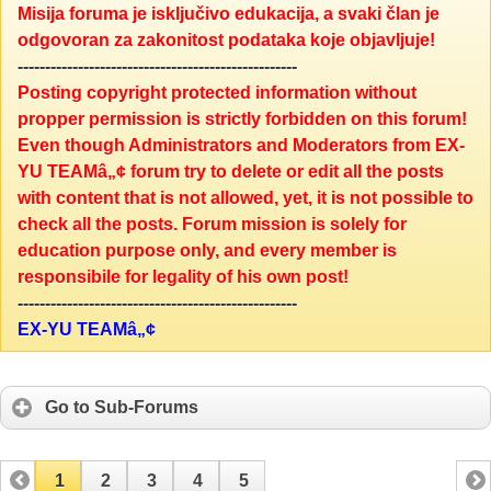
Misija foruma je isključivo edukacija, a svaki član je
odgovoran za zakonitost podataka koje objavljuje!
---------------------------------------------------
Posting copyright protected information without
propper permission is strictly forbidden on this forum!
Even though Administrators and Moderators from EX-
YU TEAMâ„¢ forum try to delete or edit all the posts
with content that is not allowed, yet, it is not possible to
check all the posts. Forum mission is solely for
education purpose only, and every member is
responsibile for legality of his own post!
---------------------------------------------------
EX-YU TEAMâ„¢
Go to Sub-Forums
1
2
3
4
5