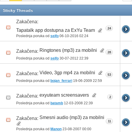
Sticky Threads
Zakačena:
24
Tapatalk app dostupna za ExYu Team
Poslednja poruka od
sejfo
06-10-2016
02:24
Ringtones (mp3) za mobilni
Zakačena:
28
Poslednja poruka od
sejfo
30-07-2012
22:39
Video, 3gp mp4 za mobilni
Zakačena:
53
Poslednja poruka od
bojan_ferrari
19-06-2009
22:59
exyuteam screensavers
Zakačena:
2
Poslednja poruka od
batamb
12-03-2008
22:39
Smesni audio (mp3) za mobilni
Zakačena:
11
Poslednja poruka od
Manon
23-08-2007
00:00