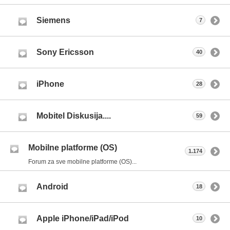
Siemens
7
Sony Ericsson
40
iPhone
28
Mobitel Diskusija....
59
Mobilne platforme (OS)
1.174
Forum za sve mobilne platforme (OS)...
Android
18
Apple iPhone/iPad/iPod
10