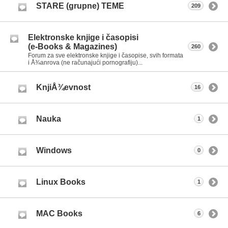
STARE (grupne) TEME
209
Elektronske knjige i časopisi
(e-Books & Magazines)
260
Forum za sve elektronske knjige i časopise, svih formata
i Å¾anrova (ne računajući pornografiju)...
KnjiÅ¾evnost
16
Nauka
1
Windows
0
Linux Books
1
MAC Books
6