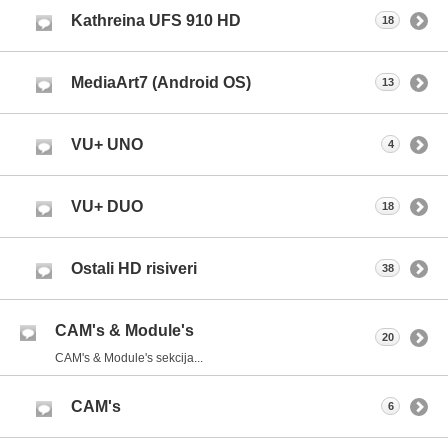
Kathreina UFS 910 HD
18
MediaArt7 (Android OS)
13
VU+ UNO
4
VU+ DUO
18
Ostali HD risiveri
38
CAM's & Module's
20
CAM's & Module's sekcija...
CAM's
6