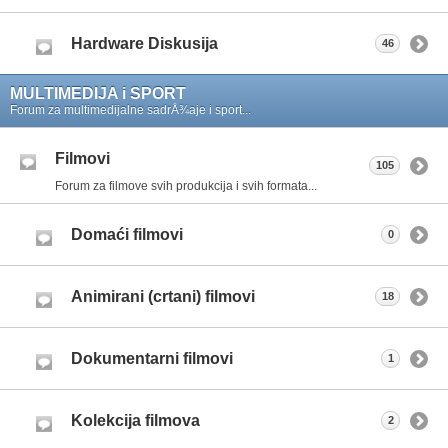
Hardware Diskusija
46
MULTIMEDIJA i SPORT
Forum za multimedijalne sadrÅ¾aje i sport...
Filmovi
105
Forum za filmove svih produkcija i svih formata...
Domaći filmovi
0
Animirani (crtani) filmovi
18
Dokumentarni filmovi
1
Kolekcija filmova
2