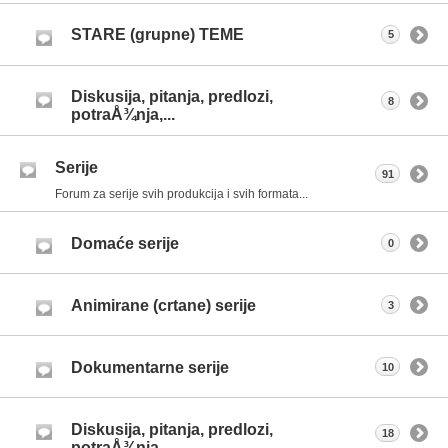
STARE (grupne) TEME
5
Diskusija, pitanja, predlozi,
8
potraÅ¾nja,...
Serije
91
Forum za serije svih produkcija i svih formata...
Domaće serije
0
Animirane (crtane) serije
3
Dokumentarne serije
10
Diskusija, pitanja, predlozi,
18
potraÅ¾nja,...