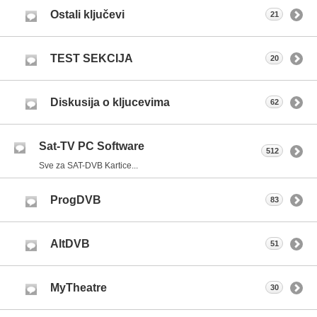
Ostali ključevi
21
TEST SEKCIJA
20
Diskusija o kljucevima
62
Sat-TV PC Software
512
Sve za SAT-DVB Kartice...
ProgDVB
83
AltDVB
51
MyTheatre
30