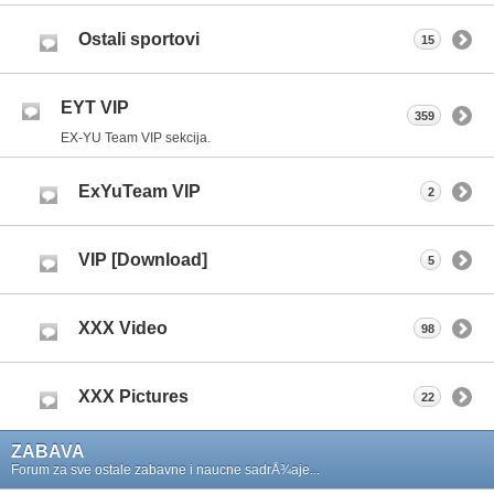
Ostali sportovi
15
EYT VIP
359
EX-YU Team VIP sekcija.
ExYuTeam VIP
2
VIP [Download]
5
XXX Video
98
XXX Pictures
22
ZABAVA
Forum za sve ostale zabavne i naucne sadrÅ¾aje...