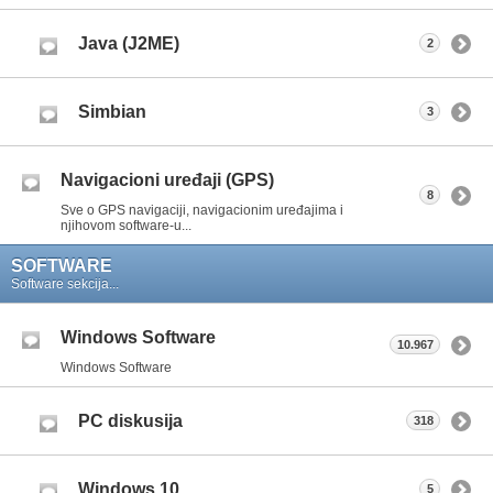
Java (J2ME)
2
Simbian
3
Navigacioni uređaji (GPS)
8
Sve o GPS navigaciji, navigacionim uređajima i
njihovom software-u...
SOFTWARE
Software sekcija...
Windows Software
10.967
Windows Software
PC diskusija
318
Windows 10
5