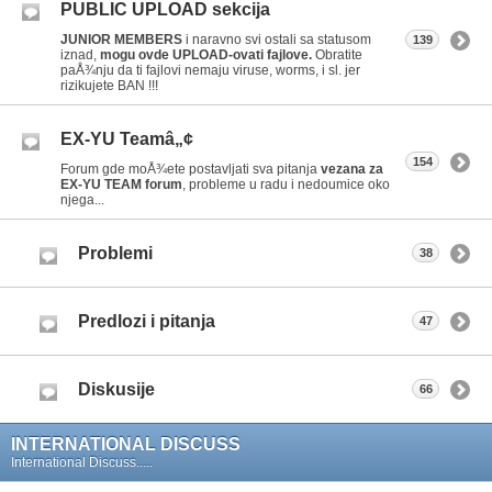
PUBLIC UPLOAD sekcija
JUNIOR MEMBERS
i naravno svi ostali sa statusom
139
iznad,
mogu ovde UPLOAD-ovati fajlove.
Obratite
paÅ¾nju da ti fajlovi nemaju viruse, worms, i sl. jer
rizikujete BAN !!!
EX-YU Teamâ„¢
154
Forum gde moÅ¾ete postavljati sva pitanja
vezana za
EX-YU TEAM forum
, probleme u radu i nedoumice oko
njega...
Problemi
38
Predlozi i pitanja
47
Diskusije
66
INTERNATIONAL DISCUSS
International Discuss.....