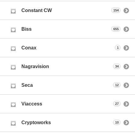
Constant CW
154
Biss
655
Conax
1
Nagravision
34
Seca
12
Viaccess
27
Cryptoworks
10