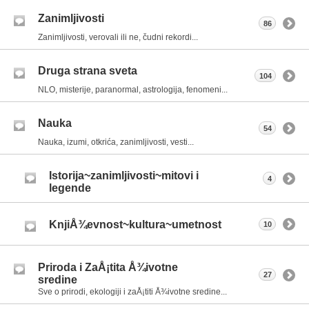
Zanimljivosti
86
Zanimljivosti, verovali ili ne, čudni rekordi...
Druga strana sveta
104
NLO, misterije, paranormal, astrologija, fenomeni...
Nauka
54
Nauka, izumi, otkrića, zanimljivosti, vesti...
Istorija~zanimljivosti~mitovi i
4
legende
KnjiÅ¾evnost~kultura~umetnost
10
Priroda i ZaÅ¡tita Å¾ivotne
27
sredine
Sve o prirodi, ekologiji i zaÅ¡titi Å¾ivotne sredine...