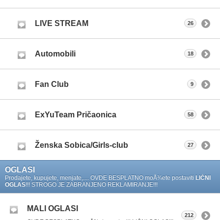
LIVE STREAM
26
Automobili
18
Fan Club
9
ExYuTeam Pričaonica
58
Ženska Sobica/Girls-club
27
OGLASI
Prodajete, kupujete, menjate,.... OVDE BESPLATNO moÅ¾ete postaviti
LIČNI
OGLAS
!!! STROGO JE ZABRANJENO REKLAMIRANJE!!!
MALI OGLASI
212