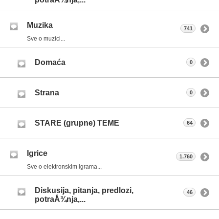
Muzika
741
Sve o muzici...
Domaća
0
Strana
0
STARE (grupne) TEME
64
Igrice
1.760
Sve o elektronskim igrama...
Diskusija, pitanja, predlozi,
46
potraÅ¾nja,...