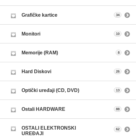
Grafičke kartice
34
Monitori
10
Memorije (RAM)
8
Hard Diskovi
26
Optički uređaji (CD, DVD)
13
Ostali HARDWARE
88
OSTALI ELEKTRONSKI
62
UREĐAJI