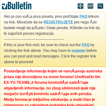
Ako je ovo vaÅ¡a prva poseta, prvo pročitajte
FAQ
klikom
na link. Moraćete da se
REGISTRUJETE
pre nego Å¡to
budete mogli da piÅ¡ete i čitate poruke. Kliknite na link da
bi započeli proces registracije.
---------------------------------------------------
If this is your first visit, be sure to check out the
FAQ
by
clicking the link above. You may have to
register
before
you can post and read messages. Click the register link
above to proceed.
Postavljanje informacija kojim se naruÅ¡avaju autorska
prava nije dozvoljeno na ovom forumu! Uređivački tim
EX-YU TEAMâ„¢ foruma kontroliÅ¡e sadrÅ¾aje
objavljenih informacija, no zbog obimnosti ipak nije
moguće izvrÅ¡iti kontrolu sadrÅ¾aja svih poruka.
Misija foruma je isključivo edukacija, a svaki član je
odgovoran za zakonitost podataka koje objavljuje!