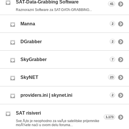
SAT-Data-Grabbing Software
41
Raznorazni Software za SAT-DATA-GRABBING...
Manna
2
DGrabber
2
SkyGrabber
7
SkyNET
23
providers.ini | skynet.ini
2
SAT risiveri
1.173
Sve Å¡to je neophodno za vaÅ¡e satelitske prijemnike
moÅ¾ete naći u ovom delu foruma...