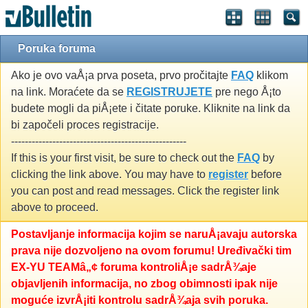
Poruka foruma
Ako je ovo vaÅ¡a prva poseta, prvo pročitajte
FAQ
klikom
na link. Moraćete da se
REGISTRUJETE
pre nego Å¡to
budete mogli da piÅ¡ete i čitate poruke. Kliknite na link da
bi započeli proces registracije.
---------------------------------------------------
If this is your first visit, be sure to check out the
FAQ
by
clicking the link above. You may have to
register
before
you can post and read messages. Click the register link
above to proceed.
Postavljanje informacija kojim se naruÅ¡avaju autorska
prava nije dozvoljeno na ovom forumu! Uređivački tim
EX-YU TEAMâ„¢ foruma kontroliÅ¡e sadrÅ¾aje
objavljenih informacija, no zbog obimnosti ipak nije
moguće izvrÅ¡iti kontrolu sadrÅ¾aja svih poruka.