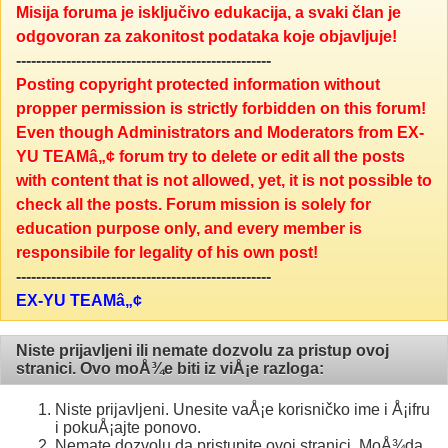
Misija foruma je isključivo edukacija, a svaki član je
odgovoran za zakonitost podataka koje objavljuje!
---------------------------------------------------
Posting copyright protected information without
propper permission is strictly forbidden on this forum!
Even though Administrators and Moderators from EX-
YU TEAMâ„¢ forum try to delete or edit all the posts
with content that is not allowed, yet, it is not possible to
check all the posts. Forum mission is solely for
education purpose only, and every member is
responsibile for legality of his own post!
---------------------------------------------------
EX-YU TEAMâ„¢
Niste prijavljeni ili nemate dozvolu za pristup ovoj
stranici. Ovo moÅ¾e biti iz viÅ¡e razloga:
Niste prijavljeni. Unesite vaÅ¡e korisničko ime i Å¡ifru
i pokuÅ¡ajte ponovo.
Nemate dozvolu da pristupite ovoj stranici. MoÅ¾da