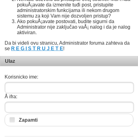
pokuÅ¡avate da izmenite tuđi post, pristupite
administratorskim funkcijama ili nekom drugom
sistemu za koji Vam nije dozvoljen pristup?
Ako pokuÅ¡avate postovati, budite sigurni da
Administrator nije zaključao vaÅ¡ nalog i da je nalog
aktiviran.
Da bi videli ovu stranicu, Administrator foruma zahteva da
se
R E G I S T R U J E T E
!
Ulaz
Korisnicko ime:
Å ifra:
Zapamti