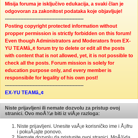
Misija foruma je isključivo edukacija, a svaki član je
odgovoran za zakonitost podataka koje objavljuje!
---------------------------------------------------
Posting copyright protected information without
propper permission is strictly forbidden on this forum!
Even though Administrators and Moderators from EX-
YU TEAMâ„¢ forum try to delete or edit all the posts
with content that is not allowed, yet, it is not possible to
check all the posts. Forum mission is solely for
education purpose only, and every member is
responsibile for legality of his own post!
---------------------------------------------------
EX-YU TEAMâ„¢
Niste prijavljeni ili nemate dozvolu za pristup ovoj
stranici. Ovo moÅ¾e biti iz viÅ¡e razloga:
Niste prijavljeni. Unesite vaÅ¡e korisničko ime i Å¡ifru
i pokuÅ¡ajte ponovo.
Nemate dozvolu da pristupite ovoj stranici. MoÅ¾da