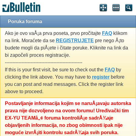
Poruka foruma
Ako je ovo vaÅ¡a prva poseta, prvo pročitajte
FAQ
klikom
na link. Moraćete da se
REGISTRUJETE
pre nego Å¡to
budete mogli da piÅ¡ete i čitate poruke. Kliknite na link da
bi započeli proces registracije.
---------------------------------------------------
If this is your first visit, be sure to check out the
FAQ
by
clicking the link above. You may have to
register
before
you can post and read messages. Click the register link
above to proceed.
Postavljanje informacija kojim se naruÅ¡avaju autorska
prava nije dozvoljeno na ovom forumu! Uređivački tim
EX-YU TEAMâ„¢ foruma kontroliÅ¡e sadrÅ¾aje
objavljenih informacija, no zbog obimnosti ipak nije
moguće izvrÅ¡iti kontrolu sadrÅ¾aja svih poruka.