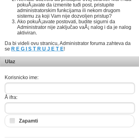
pokuÅ¡avate da izmenite tuđi post, pristupite
administratorskim funkcijama ili nekom drugom
sistemu za koji Vam nije dozvoljen pristup?
Ako pokuÅ¡avate postovati, budite sigurni da
Administrator nije zaključao vaÅ¡ nalog i da je nalog
aktiviran.
Da bi videli ovu stranicu, Administrator foruma zahteva da
se
R E G I S T R U J E T E
!
Ulaz
Korisnicko ime:
Å ifra:
Zapamti