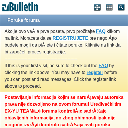
Poruka foruma
Ako je ovo vaÅ¡a prva poseta, prvo pročitajte
FAQ
klikom
na link. Moraćete da se
REGISTRUJETE
pre nego Å¡to
budete mogli da piÅ¡ete i čitate poruke. Kliknite na link da
bi započeli proces registracije.
---------------------------------------------------
If this is your first visit, be sure to check out the
FAQ
by
clicking the link above. You may have to
register
before
you can post and read messages. Click the register link
above to proceed.
Postavljanje informacija kojim se naruÅ¡avaju autorska
prava nije dozvoljeno na ovom forumu! Uređivački tim
EX-YU TEAMâ„¢ foruma kontroliÅ¡e sadrÅ¾aje
objavljenih informacija, no zbog obimnosti ipak nije
moguće izvrÅ¡iti kontrolu sadrÅ¾aja svih poruka.