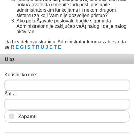
pokuÅ¡avate da izmenite tuđi post, pristupite
administratorskim funkcijama ili nekom drugom
sistemu za koji Vam nije dozvoljen pristup?
Ako pokuÅ¡avate postovati, budite sigurni da
Administrator nije zaključao vaÅ¡ nalog i da je nalog
aktiviran.
Da bi videli ovu stranicu, Administrator foruma zahteva da
se
R E G I S T R U J E T E
!
Ulaz
Korisnicko ime:
Å ifra:
Zapamti