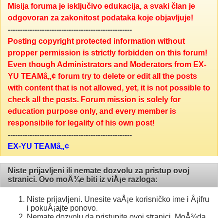
Misija foruma je isključivo edukacija, a svaki član je
odgovoran za zakonitost podataka koje objavljuje!
---------------------------------------------------
Posting copyright protected information without
propper permission is strictly forbidden on this forum!
Even though Administrators and Moderators from EX-
YU TEAMâ„¢ forum try to delete or edit all the posts
with content that is not allowed, yet, it is not possible to
check all the posts. Forum mission is solely for
education purpose only, and every member is
responsibile for legality of his own post!
---------------------------------------------------
EX-YU TEAMâ„¢
Niste prijavljeni ili nemate dozvolu za pristup ovoj
stranici. Ovo moÅ¾e biti iz viÅ¡e razloga:
Niste prijavljeni. Unesite vaÅ¡e korisničko ime i Å¡ifru
i pokuÅ¡ajte ponovo.
Nemate dozvolu da pristupite ovoj stranici. MoÅ¾da