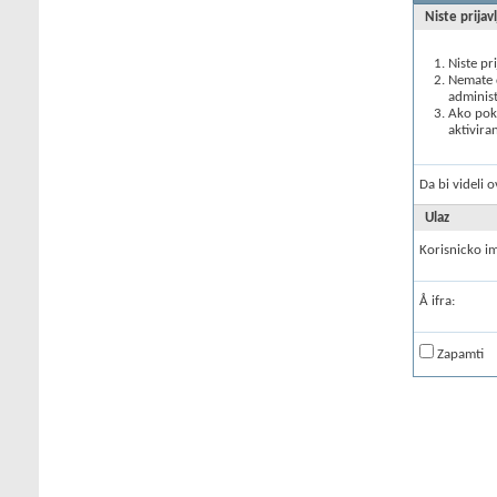
Niste prijav
Niste pr
Nemate d
administ
Ako poku
aktivira
Da bi videli 
Ulaz
Korisnicko i
Å ifra:
Zapamti