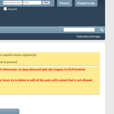
Pomoć
Registracija
Zapamti
Napredna pretraga
i započeli proces registracije.
ve to proceed.
informacija, no zbog obimnosti ipak nije moguće izvrÅ¡iti kontrolu
orum try to delete or edit all the posts with content that is not allowed,