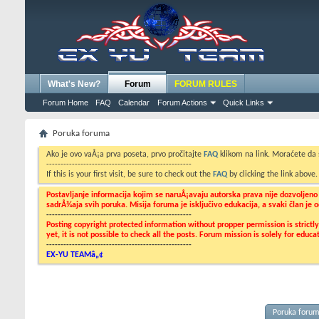
What's New?
Forum
FORUM RULES
Forum Home
FAQ
Calendar
Forum Actions
Quick Links
Poruka foruma
Ako je ovo vaÅ¡a prva poseta, prvo pročitajte
FAQ
klikom na link. Moraćete da
---------------------------------------------------
If this is your first visit, be sure to check out the
FAQ
by clicking the link above
Postavljanje informacija kojim se naruÅ¡avaju autorska prava nije dozvoljen
sadrÅ¾aja svih poruka. Misija foruma je isključivo edukacija, a svaki član je
---------------------------------------------------
Posting copyright protected information without propper permission is strict
yet, it is not possible to check all the posts. Forum mission is solely for edu
---------------------------------------------------
EX-YU TEAMâ„¢
Poruka foru