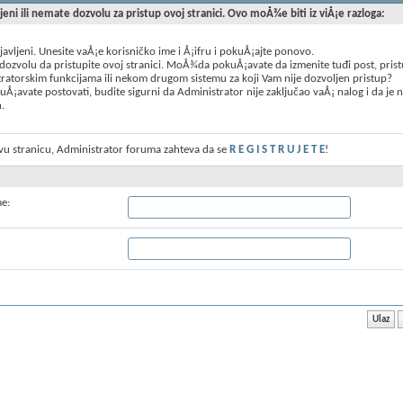
ljeni ili nemate dozvolu za pristup ovoj stranici. Ovo moÅ¾e biti iz viÅ¡e razloga:
ijavljeni. Unesite vaÅ¡e korisničko ime i Å¡ifru i pokuÅ¡ajte ponovo.
ozvolu da pristupite ovoj stranici. MoÅ¾da pokuÅ¡avate da izmenite tuđi post, prist
ratorskim funkcijama ili nekom drugom sistemu za koji Vam nije dozvoljen pristup?
Å¡avate postovati, budite sigurni da Administrator nije zaključao vaÅ¡ nalog i da je 
n.
ovu stranicu, Administrator foruma zahteva da se
R E G I S T R U J E T E
!
me: