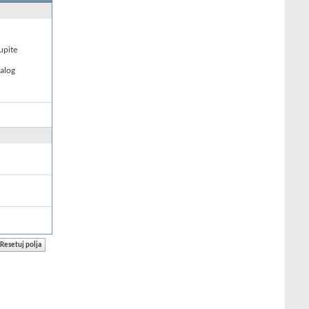
upite
nalog