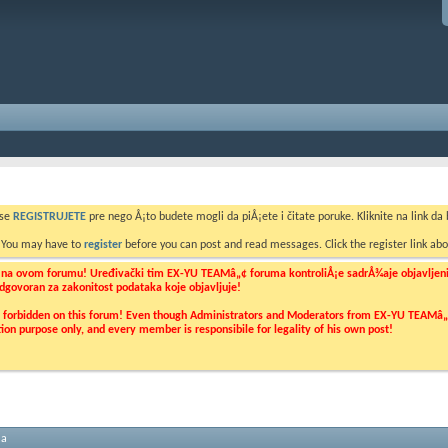
 se
REGISTRUJETE
pre nego Å¡to budete mogli da piÅ¡ete i čitate poruke. Kliknite na link da b
. You may have to
register
before you can post and read messages. Click the register link abo
o na ovom forumu! Uređivački tim EX-YU TEAMâ„¢ foruma kontroliÅ¡e sadrÅ¾aje objavljenih 
 odgovoran za zakonitost podataka koje objavljuje!
ly forbidden on this forum! Even though Administrators and Moderators from EX-YU TEAMâ„¢ f
cation purpose only, and every member is responsibile for legality of his own post!
ma