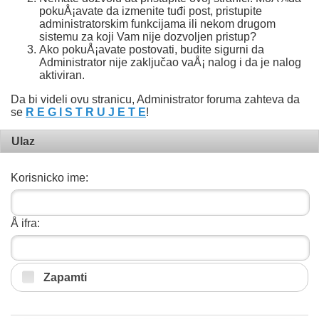
pokuÅ¡avate da izmenite tuđi post, pristupite
administratorskim funkcijama ili nekom drugom
sistemu za koji Vam nije dozvoljen pristup?
Ako pokuÅ¡avate postovati, budite sigurni da
Administrator nije zaključao vaÅ¡ nalog i da je nalog
aktiviran.
Da bi videli ovu stranicu, Administrator foruma zahteva da
se
R E G I S T R U J E T E
!
Ulaz
Korisnicko ime:
Å ifra:
Zapamti