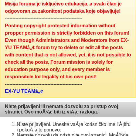
Misija foruma je isključivo edukacija, a svaki član je
odgovoran za zakonitost podataka koje objavljuje!
---------------------------------------------------
Posting copyright protected information without
propper permission is strictly forbidden on this forum!
Even though Administrators and Moderators from EX-
YU TEAMâ„¢ forum try to delete or edit all the posts
with content that is not allowed, yet, it is not possible to
check all the posts. Forum mission is solely for
education purpose only, and every member is
responsibile for legality of his own post!
---------------------------------------------------
EX-YU TEAMâ„¢
Niste prijavljeni ili nemate dozvolu za pristup ovoj
stranici. Ovo moÅ¾e biti iz viÅ¡e razloga:
Niste prijavljeni. Unesite vaÅ¡e korisničko ime i Å¡ifru
i pokuÅ¡ajte ponovo.
Nemate dozvolu da pristupite ovoj stranici. MoÅ¾da