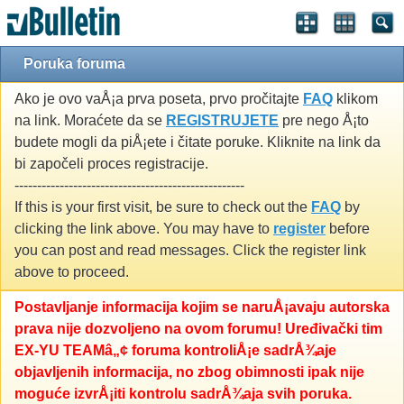
Poruka foruma
Ako je ovo vaÅ¡a prva poseta, prvo pročitajte
FAQ
klikom
na link. Moraćete da se
REGISTRUJETE
pre nego Å¡to
budete mogli da piÅ¡ete i čitate poruke. Kliknite na link da
bi započeli proces registracije.
---------------------------------------------------
If this is your first visit, be sure to check out the
FAQ
by
clicking the link above. You may have to
register
before
you can post and read messages. Click the register link
above to proceed.
Postavljanje informacija kojim se naruÅ¡avaju autorska
prava nije dozvoljeno na ovom forumu! Uređivački tim
EX-YU TEAMâ„¢ foruma kontroliÅ¡e sadrÅ¾aje
objavljenih informacija, no zbog obimnosti ipak nije
moguće izvrÅ¡iti kontrolu sadrÅ¾aja svih poruka.