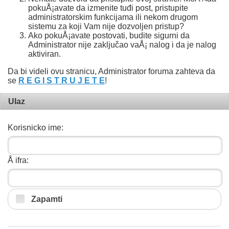
pokuÅ¡avate da izmenite tuđi post, pristupite
administratorskim funkcijama ili nekom drugom
sistemu za koji Vam nije dozvoljen pristup?
Ako pokuÅ¡avate postovati, budite sigurni da
Administrator nije zaključao vaÅ¡ nalog i da je nalog
aktiviran.
Da bi videli ovu stranicu, Administrator foruma zahteva da
se
R E G I S T R U J E T E
!
Ulaz
Korisnicko ime:
Å ifra:
Zapamti