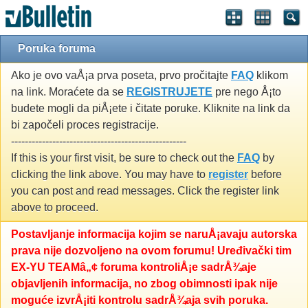
Poruka foruma
Ako je ovo vaÅ¡a prva poseta, prvo pročitajte
FAQ
klikom
na link. Moraćete da se
REGISTRUJETE
pre nego Å¡to
budete mogli da piÅ¡ete i čitate poruke. Kliknite na link da
bi započeli proces registracije.
---------------------------------------------------
If this is your first visit, be sure to check out the
FAQ
by
clicking the link above. You may have to
register
before
you can post and read messages. Click the register link
above to proceed.
Postavljanje informacija kojim se naruÅ¡avaju autorska
prava nije dozvoljeno na ovom forumu! Uređivački tim
EX-YU TEAMâ„¢ foruma kontroliÅ¡e sadrÅ¾aje
objavljenih informacija, no zbog obimnosti ipak nije
moguće izvrÅ¡iti kontrolu sadrÅ¾aja svih poruka.