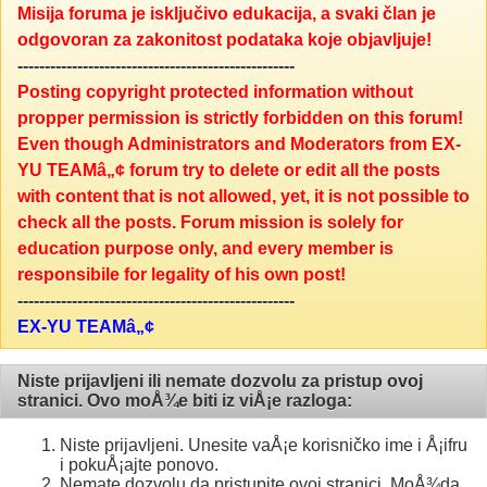
Misija foruma je isključivo edukacija, a svaki član je
odgovoran za zakonitost podataka koje objavljuje!
---------------------------------------------------
Posting copyright protected information without
propper permission is strictly forbidden on this forum!
Even though Administrators and Moderators from EX-
YU TEAMâ„¢ forum try to delete or edit all the posts
with content that is not allowed, yet, it is not possible to
check all the posts. Forum mission is solely for
education purpose only, and every member is
responsibile for legality of his own post!
---------------------------------------------------
EX-YU TEAMâ„¢
Niste prijavljeni ili nemate dozvolu za pristup ovoj
stranici. Ovo moÅ¾e biti iz viÅ¡e razloga:
Niste prijavljeni. Unesite vaÅ¡e korisničko ime i Å¡ifru
i pokuÅ¡ajte ponovo.
Nemate dozvolu da pristupite ovoj stranici. MoÅ¾da