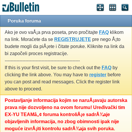
Poruka foruma
Ako je ovo vaÅ¡a prva poseta, prvo pročitajte
FAQ
klikom
na link. Moraćete da se
REGISTRUJETE
pre nego Å¡to
budete mogli da piÅ¡ete i čitate poruke. Kliknite na link da
bi započeli proces registracije.
---------------------------------------------------
If this is your first visit, be sure to check out the
FAQ
by
clicking the link above. You may have to
register
before
you can post and read messages. Click the register link
above to proceed.
Postavljanje informacija kojim se naruÅ¡avaju autorska
prava nije dozvoljeno na ovom forumu! Uređivački tim
EX-YU TEAMâ„¢ foruma kontroliÅ¡e sadrÅ¾aje
objavljenih informacija, no zbog obimnosti ipak nije
moguće izvrÅ¡iti kontrolu sadrÅ¾aja svih poruka.