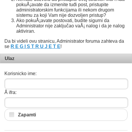
pokuÅ¡avate da izmenite tuđi post, pristupite
administratorskim funkcijama ili nekom drugom
sistemu za koji Vam nije dozvoljen pristup?
Ako pokuÅ¡avate postovati, budite sigurni da
Administrator nije zaključao vaÅ¡ nalog i da je nalog
aktiviran.
Da bi videli ovu stranicu, Administrator foruma zahteva da
se
R E G I S T R U J E T E
!
Ulaz
Korisnicko ime:
Å ifra:
Zapamti