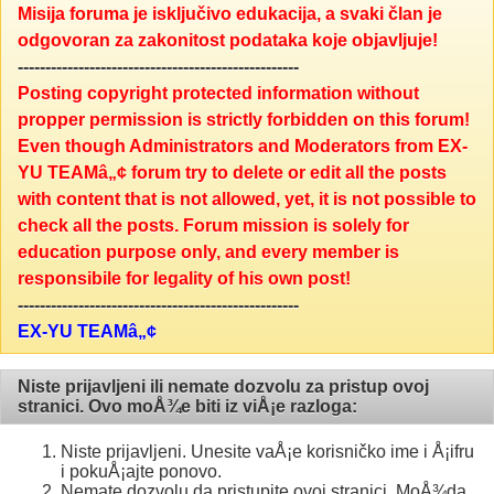
Misija foruma je isključivo edukacija, a svaki član je
odgovoran za zakonitost podataka koje objavljuje!
---------------------------------------------------
Posting copyright protected information without
propper permission is strictly forbidden on this forum!
Even though Administrators and Moderators from EX-
YU TEAMâ„¢ forum try to delete or edit all the posts
with content that is not allowed, yet, it is not possible to
check all the posts. Forum mission is solely for
education purpose only, and every member is
responsibile for legality of his own post!
---------------------------------------------------
EX-YU TEAMâ„¢
Niste prijavljeni ili nemate dozvolu za pristup ovoj
stranici. Ovo moÅ¾e biti iz viÅ¡e razloga:
Niste prijavljeni. Unesite vaÅ¡e korisničko ime i Å¡ifru
i pokuÅ¡ajte ponovo.
Nemate dozvolu da pristupite ovoj stranici. MoÅ¾da