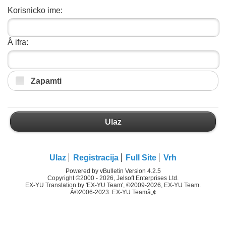
Korisnicko ime:
Å ifra:
Zapamti
Ulaz
Ulaz
Registracija
Full Site
Vrh
Powered by vBulletin Version 4.2.5
Copyright ©2000 - 2026, Jelsoft Enterprises Ltd.
EX-YU Translation by 'EX-YU Team', ©2009-2026, EX-YU Team.
Â©2006-2023. EX-YU Teamâ„¢