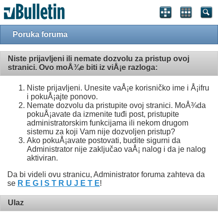
Poruka foruma
Niste prijavljeni ili nemate dozvolu za pristup ovoj
stranici. Ovo moÅ¾e biti iz viÅ¡e razloga:
Niste prijavljeni. Unesite vaÅ¡e korisničko ime i Å¡ifru
i pokuÅ¡ajte ponovo.
Nemate dozvolu da pristupite ovoj stranici. MoÅ¾da
pokuÅ¡avate da izmenite tuđi post, pristupite
administratorskim funkcijama ili nekom drugom
sistemu za koji Vam nije dozvoljen pristup?
Ako pokuÅ¡avate postovati, budite sigurni da
Administrator nije zaključao vaÅ¡ nalog i da je nalog
aktiviran.
Da bi videli ovu stranicu, Administrator foruma zahteva da
se
R E G I S T R U J E T E
!
Ulaz