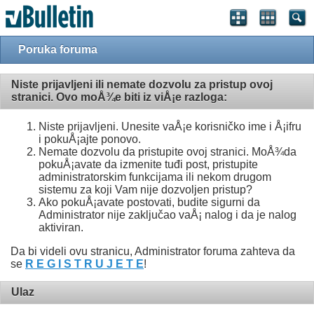
Poruka foruma
Niste prijavljeni ili nemate dozvolu za pristup ovoj
stranici. Ovo moÅ¾e biti iz viÅ¡e razloga:
Niste prijavljeni. Unesite vaÅ¡e korisničko ime i Å¡ifru
i pokuÅ¡ajte ponovo.
Nemate dozvolu da pristupite ovoj stranici. MoÅ¾da
pokuÅ¡avate da izmenite tuđi post, pristupite
administratorskim funkcijama ili nekom drugom
sistemu za koji Vam nije dozvoljen pristup?
Ako pokuÅ¡avate postovati, budite sigurni da
Administrator nije zaključao vaÅ¡ nalog i da je nalog
aktiviran.
Da bi videli ovu stranicu, Administrator foruma zahteva da
se
R E G I S T R U J E T E
!
Ulaz