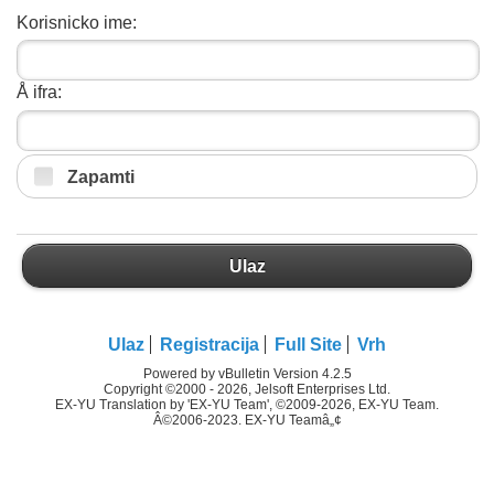
Korisnicko ime:
Å ifra:
Zapamti
Ulaz
Ulaz
Registracija
Full Site
Vrh
Powered by vBulletin Version 4.2.5
Copyright ©2000 - 2026, Jelsoft Enterprises Ltd.
EX-YU Translation by 'EX-YU Team', ©2009-2026, EX-YU Team.
Â©2006-2023. EX-YU Teamâ„¢