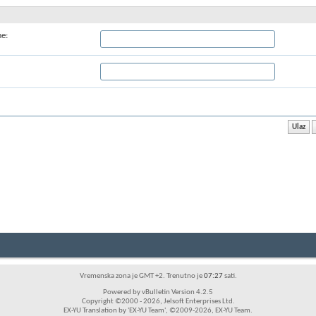
me:
Vremenska zona je GMT +2. Trenutno je
07:27
sati.
Powered by vBulletin Version 4.2.5
Copyright ©2000 - 2026, Jelsoft Enterprises Ltd.
EX-YU Translation by 'EX-YU Team', ©2009-2026, EX-YU Team.