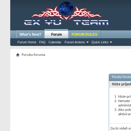
What's New?
Forum
FORUM RULES
Forum Home
FAQ
Calendar
Forum Actions
Quick Links
Poruka foruma
Poruka foru
Niste prijav
Niste pr
Nemate d
administ
Ako poku
aktivira
Da bi videli 