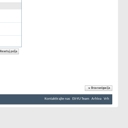
Brza navigacija
Kontaktirajte nas
EX-YU Team
Arhiva
Vrh