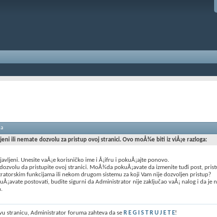
ma
ljeni ili nemate dozvolu za pristup ovoj stranici. Ovo moÅ¾e biti iz viÅ¡e razloga:
ijavljeni. Unesite vaÅ¡e korisničko ime i Å¡ifru i pokuÅ¡ajte ponovo.
ozvolu da pristupite ovoj stranici. MoÅ¾da pokuÅ¡avate da izmenite tuđi post, prist
ratorskim funkcijama ili nekom drugom sistemu za koji Vam nije dozvoljen pristup?
Å¡avate postovati, budite sigurni da Administrator nije zaključao vaÅ¡ nalog i da je 
n.
ovu stranicu, Administrator foruma zahteva da se
R E G I S T R U J E T E
!