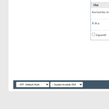
Ulaz
Korisnicko i
Å ifra:
Zapamti