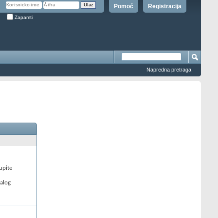
Pomoć
Registracija
Zapamti
Napredna pretraga
upite
nalog