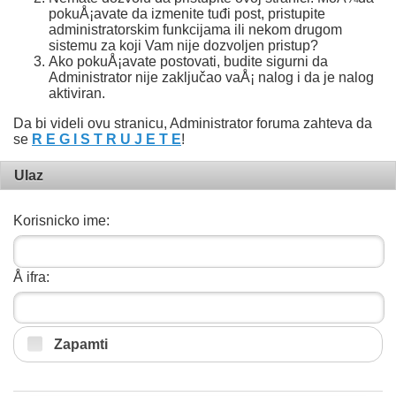
pokuÅ¡avate da izmenite tuđi post, pristupite
administratorskim funkcijama ili nekom drugom
sistemu za koji Vam nije dozvoljen pristup?
Ako pokuÅ¡avate postovati, budite sigurni da
Administrator nije zaključao vaÅ¡ nalog i da je nalog
aktiviran.
Da bi videli ovu stranicu, Administrator foruma zahteva da
se
R E G I S T R U J E T E
!
Ulaz
Korisnicko ime:
Å ifra:
Zapamti