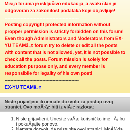
Misija foruma je isključivo edukacija, a svaki član je
odgovoran za zakonitost podataka koje objavljuje!
---------------------------------------------------
Posting copyright protected information without
propper permission is strictly forbidden on this forum!
Even though Administrators and Moderators from EX-
YU TEAMâ„¢ forum try to delete or edit all the posts
with content that is not allowed, yet, it is not possible to
check all the posts. Forum mission is solely for
education purpose only, and every member is
responsibile for legality of his own post!
---------------------------------------------------
EX-YU TEAMâ„¢
Niste prijavljeni ili nemate dozvolu za pristup ovoj
stranici. Ovo moÅ¾e biti iz viÅ¡e razloga:
Niste prijavljeni. Unesite vaÅ¡e korisničko ime i Å¡ifru
i pokuÅ¡ajte ponovo.
Nemate dozvolu da pristupite ovoj stranici. MoÅ¾da