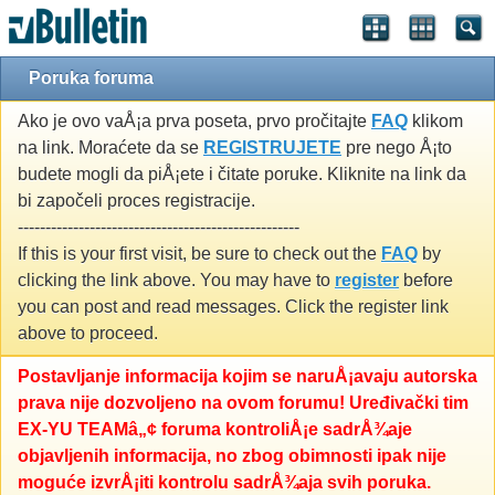
Poruka foruma
Ako je ovo vaÅ¡a prva poseta, prvo pročitajte
FAQ
klikom
na link. Moraćete da se
REGISTRUJETE
pre nego Å¡to
budete mogli da piÅ¡ete i čitate poruke. Kliknite na link da
bi započeli proces registracije.
---------------------------------------------------
If this is your first visit, be sure to check out the
FAQ
by
clicking the link above. You may have to
register
before
you can post and read messages. Click the register link
above to proceed.
Postavljanje informacija kojim se naruÅ¡avaju autorska
prava nije dozvoljeno na ovom forumu! Uređivački tim
EX-YU TEAMâ„¢ foruma kontroliÅ¡e sadrÅ¾aje
objavljenih informacija, no zbog obimnosti ipak nije
moguće izvrÅ¡iti kontrolu sadrÅ¾aja svih poruka.