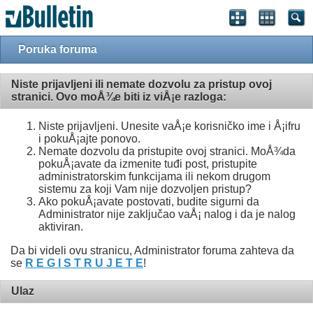
Poruka foruma
Niste prijavljeni ili nemate dozvolu za pristup ovoj
stranici. Ovo moÅ¾e biti iz viÅ¡e razloga:
Niste prijavljeni. Unesite vaÅ¡e korisničko ime i Å¡ifru
i pokuÅ¡ajte ponovo.
Nemate dozvolu da pristupite ovoj stranici. MoÅ¾da
pokuÅ¡avate da izmenite tuđi post, pristupite
administratorskim funkcijama ili nekom drugom
sistemu za koji Vam nije dozvoljen pristup?
Ako pokuÅ¡avate postovati, budite sigurni da
Administrator nije zaključao vaÅ¡ nalog i da je nalog
aktiviran.
Da bi videli ovu stranicu, Administrator foruma zahteva da
se
R E G I S T R U J E T E
!
Ulaz