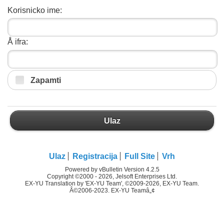
Korisnicko ime:
Å ifra:
Zapamti
Ulaz
Ulaz
Registracija
Full Site
Vrh
Powered by vBulletin Version 4.2.5
Copyright ©2000 - 2026, Jelsoft Enterprises Ltd.
EX-YU Translation by 'EX-YU Team', ©2009-2026, EX-YU Team.
Â©2006-2023. EX-YU Teamâ„¢