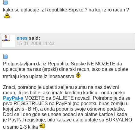
kako se uplacuje iz Republike Srpske ? na koji ziro racun ?
enes
said:
15-01-2008
11:43
Pretpostavljam da iz Republike Srpske NE MOZETE da
uplacujete na nas (srpski) dinarski racun, tako da se uplate
tretiraju kao uplate iz inostranstva
Znaci, potrebno je uplatiti zeljenu sumu na nas devizni
racun, ili jos bolje, ako imate kreditnu karticu - onda preko
PayPal-a
MOZETE da SALJETE novac!!! Potrebno je da se
prvo REGISTRUJES na PayPal (na pocetku biras zemlju u
kojoj zivis - BiH), a onda popunis svoje osnovne podatke.
Doci ce i deo gde se unose podaci sa platne kartice i kada
je PayPal registruje, bilo kakave dalje uplate su BUKVALNO
u samo 2-3 klika