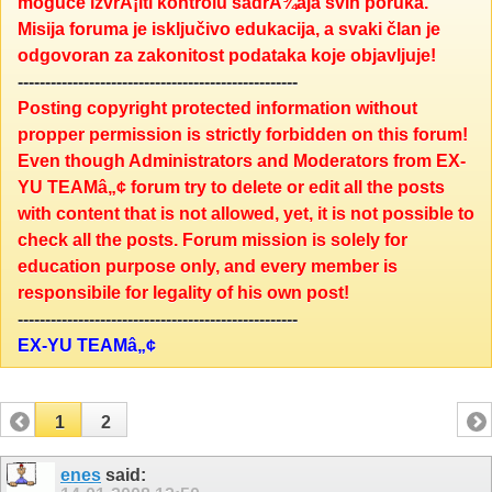
moguće izvrÅ¡iti kontrolu sadrÅ¾aja svih poruka.
Misija foruma je isključivo edukacija, a svaki član je
odgovoran za zakonitost podataka koje objavljuje!
---------------------------------------------------
Posting copyright protected information without
propper permission is strictly forbidden on this forum!
Even though Administrators and Moderators from EX-
YU TEAMâ„¢ forum try to delete or edit all the posts
with content that is not allowed, yet, it is not possible to
check all the posts. Forum mission is solely for
education purpose only, and every member is
responsibile for legality of his own post!
---------------------------------------------------
EX-YU TEAMâ„¢
1
2
enes
said: