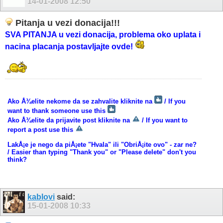
14-01-2008
12:50
Pitanja u vezi donacija!!!
SVA PITANJA u vezi donacija, problema oko uplata i
nacina placanja postavljajte ovde!
Ako Å¾elite nekome da se zahvalite kliknite na
/ If you
want to thank someone use this
Ako Å¾elite da prijavite post kliknite na
/ If you want to
report a post use this
LakÅ¡e je nego da piÅ¡ete "Hvala" ili "ObriÅ¡ite ovo" - zar ne?
/ Easier than typing "Thank you" or "Please delete" don't you
think?
kablovi
said:
15-01-2008
10:33