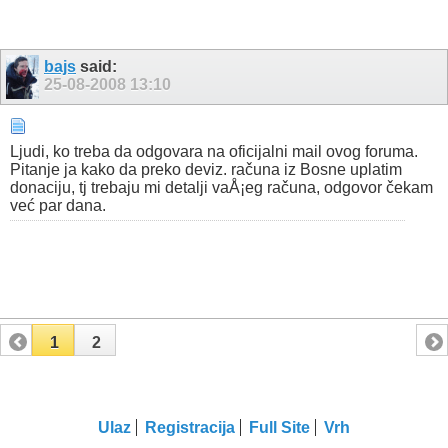
bajs
said:
25-08-2008
13:10
Ljudi, ko treba da odgovara na oficijalni mail ovog foruma.
Pitanje ja kako da preko deviz. računa iz Bosne uplatim
donaciju, tj trebaju mi detalji vaÅ¡eg računa, odgovor čekam
već par dana.
1
2
Ulaz
Registracija
Full Site
Vrh