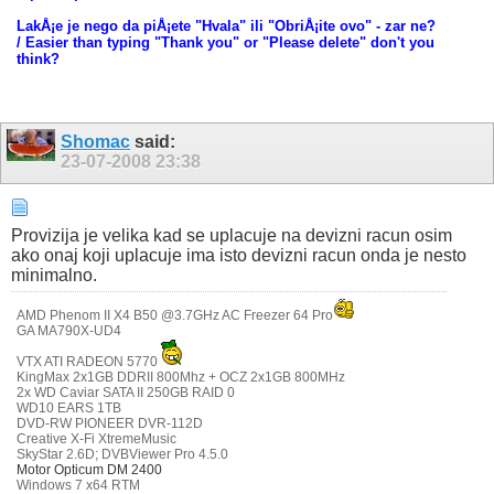
LakÅ¡e je nego da piÅ¡ete "Hvala" ili "ObriÅ¡ite ovo" - zar ne?
/ Easier than typing "Thank you" or "Please delete" don't you
think?
Shomac
said:
23-07-2008
23:38
Provizija je velika kad se uplacuje na devizni racun osim
ako onaj koji uplacuje ima isto devizni racun onda je nesto
minimalno.
AMD Phenom II X4 B50 @3.7GHz AC Freezer 64 Pro
GA MA790X-UD4
VTX ATI RADEON 5770
KingMax 2x1GB DDRII 800Mhz + OCZ 2x1GB 800MHz
2x WD Caviar SATA II 250GB RAID 0
WD10 EARS 1TB
DVD-RW PIONEER DVR-112D
Creative X-Fi XtremeMusic
SkyStar 2.6D;
DVBViewer Pro 4.5.0
Motor Opticum DM 2400
Windows 7 x64 RTM