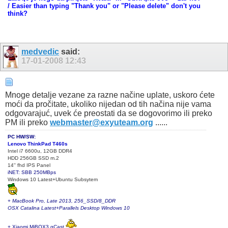
/ Easier than typing "Thank you" or "Please delete" don't you
think?
medvedic
said:
17-01-2008
12:43
Mnoge detalje vezane za razne načine uplate, uskoro ćete
moći da pročitate, ukoliko nijedan od tih načina nije vama
odgovarajuć, uvek će preostati da se dogovorimo ili preko
PM ili preko
webmaster@exyuteam.org
......
PC HW/SW:
Lenovo ThinkPad T460s
Intel i7 6600u, 12GB DDR4
HDD 256GB SSD m.2
14'' fhd IPS Panel
iNET: SBB 250MBps
Windows 10 Latest+Ubuntu Subsytem
+
MacBook Pro, Late 2013, 256_SSD/8_DDR
OSX Catalina Latest+Parallels Desktop Windows 10
+ Xiaomi MiBOX3 gCast