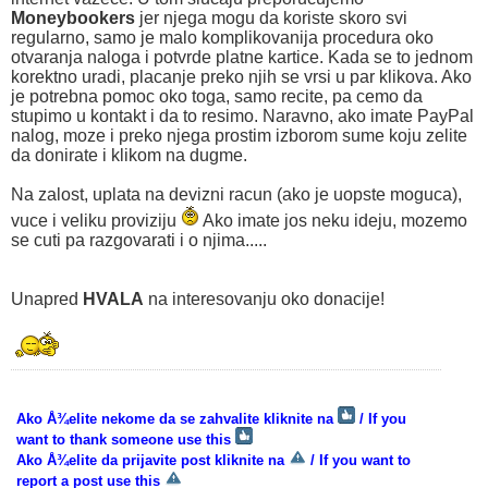
Moneybookers
jer njega mogu da koriste skoro svi
regularno, samo je malo komplikovanija procedura oko
otvaranja naloga i potvrde platne kartice. Kada se to jednom
korektno uradi, placanje preko njih se vrsi u par klikova. Ako
je potrebna pomoc oko toga, samo recite, pa cemo da
stupimo u kontakt i da to resimo. Naravno, ako imate PayPal
nalog, moze i preko njega prostim izborom sume koju zelite
da donirate i klikom na dugme.
Na zalost, uplata na devizni racun (ako je uopste moguca),
vuce i veliku proviziju
Ako imate jos neku ideju, mozemo
se cuti pa razgovarati i o njima.....
Unapred
HVALA
na interesovanju oko donacije!
Ako Å¾elite nekome da se zahvalite kliknite na
/ If you
want to thank someone use this
Ako Å¾elite da prijavite post kliknite na
/ If you want to
report a post use this