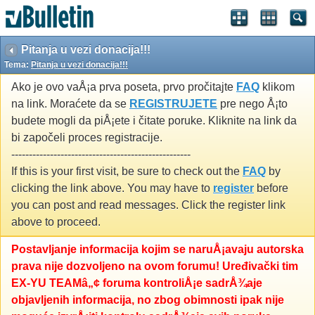
Pitanja u vezi donacija!!!
Tema:
Pitanja u vezi donacija!!!
Ako je ovo vaÅ¡a prva poseta, prvo pročitajte
FAQ
klikom
na link. Moraćete da se
REGISTRUJETE
pre nego Å¡to
budete mogli da piÅ¡ete i čitate poruke. Kliknite na link da
bi započeli proces registracije.
---------------------------------------------------
If this is your first visit, be sure to check out the
FAQ
by
clicking the link above. You may have to
register
before
you can post and read messages. Click the register link
above to proceed.
Postavljanje informacija kojim se naruÅ¡avaju autorska
prava nije dozvoljeno na ovom forumu! Uređivački tim
EX-YU TEAMâ„¢ foruma kontroliÅ¡e sadrÅ¾aje
objavljenih informacija, no zbog obimnosti ipak nije