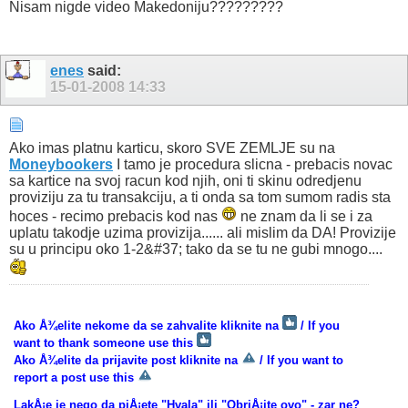
Nisam nigde video Makedoniju?????????
enes
said:
15-01-2008
14:33
Ako imas platnu karticu, skoro SVE ZEMLJE su na
Moneybookers
I tamo je procedura slicna - prebacis novac
sa kartice na svoj racun kod njih, oni ti skinu odredjenu
proviziju za tu transakciju, a ti onda sa tom sumom radis sta
hoces - recimo prebacis kod nas
ne znam da li se i za
uplatu takodje uzima provizija...... ali mislim da DA! Provizije
su u principu oko 1-2&#37; tako da se tu ne gubi mnogo....
Ako Å¾elite nekome da se zahvalite kliknite na
/ If you
want to thank someone use this
Ako Å¾elite da prijavite post kliknite na
/ If you want to
report a post use this
LakÅ¡e je nego da piÅ¡ete "Hvala" ili "ObriÅ¡ite ovo" - zar ne?