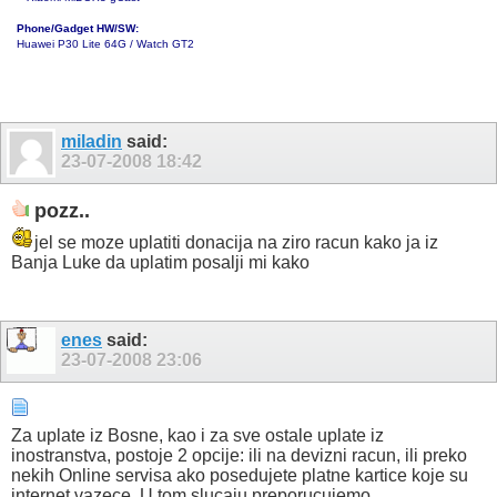
Phone/Gadget HW/SW:
Huawei P30 Lite 64G / Watch GT2
miladin
said:
23-07-2008
18:42
pozz..
jel se moze uplatiti donacija na ziro racun kako ja iz
Banja Luke da uplatim posalji mi kako
enes
said:
23-07-2008
23:06
Za uplate iz Bosne, kao i za sve ostale uplate iz
inostranstva, postoje 2 opcije: ili na devizni racun, ili preko
nekih Online servisa ako posedujete platne kartice koje su
internet vazece. U tom slucaju preporucujemo