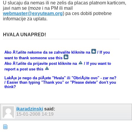
U slucaju da nemas ili ne zelis da placas platnom karticom,
javi nam se (moze i na PM ili mail
webmaster@exyuteam.org
) pa ces dobiti potrebne
informacije za uplatu.
HVALA UNAPRED!
Ako Å¾elite nekome da se zahvalite kliknite na
/ If you
want to thank someone use this
Ako Å¾elite da prijavite post kliknite na
/ If you want to
report a post use this
LakÅ¡e je nego da piÅ¡ete "Hvala" ili "ObriÅ¡ite ovo" - zar ne?
/ Easier than typing "Thank you" or "Please delete" don't you
think?
ikaradzinski
said:
15-01-2008
14:19