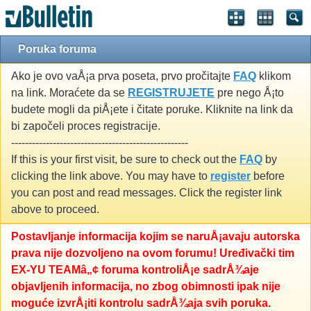
Poruka foruma
Ako je ovo vaÅ¡a prva poseta, prvo pročitajte
FAQ
klikom
na link. Moraćete da se
REGISTRUJETE
pre nego Å¡to
budete mogli da piÅ¡ete i čitate poruke. Kliknite na link da
bi započeli proces registracije.
---------------------------------------------------
If this is your first visit, be sure to check out the
FAQ
by
clicking the link above. You may have to
register
before
you can post and read messages. Click the register link
above to proceed.
Postavljanje informacija kojim se naruÅ¡avaju autorska
prava nije dozvoljeno na ovom forumu! Uređivački tim
EX-YU TEAMâ„¢ foruma kontroliÅ¡e sadrÅ¾aje
objavljenih informacija, no zbog obimnosti ipak nije
moguće izvrÅ¡iti kontrolu sadrÅ¾aja svih poruka.