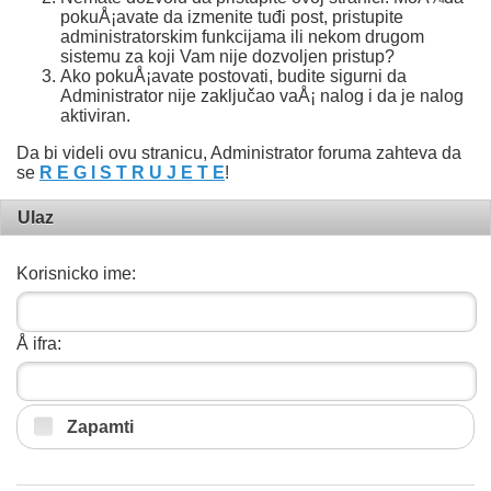
pokuÅ¡avate da izmenite tuđi post, pristupite
administratorskim funkcijama ili nekom drugom
sistemu za koji Vam nije dozvoljen pristup?
Ako pokuÅ¡avate postovati, budite sigurni da
Administrator nije zaključao vaÅ¡ nalog i da je nalog
aktiviran.
Da bi videli ovu stranicu, Administrator foruma zahteva da
se
R E G I S T R U J E T E
!
Ulaz
Korisnicko ime:
Å ifra:
Zapamti