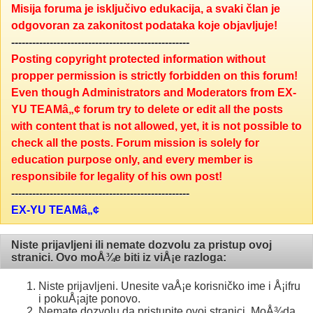
Misija foruma je isključivo edukacija, a svaki član je
odgovoran za zakonitost podataka koje objavljuje!
---------------------------------------------------
Posting copyright protected information without
propper permission is strictly forbidden on this forum!
Even though Administrators and Moderators from EX-
YU TEAMâ„¢ forum try to delete or edit all the posts
with content that is not allowed, yet, it is not possible to
check all the posts. Forum mission is solely for
education purpose only, and every member is
responsibile for legality of his own post!
---------------------------------------------------
EX-YU TEAMâ„¢
Niste prijavljeni ili nemate dozvolu za pristup ovoj
stranici. Ovo moÅ¾e biti iz viÅ¡e razloga:
Niste prijavljeni. Unesite vaÅ¡e korisničko ime i Å¡ifru
i pokuÅ¡ajte ponovo.
Nemate dozvolu da pristupite ovoj stranici. MoÅ¾da