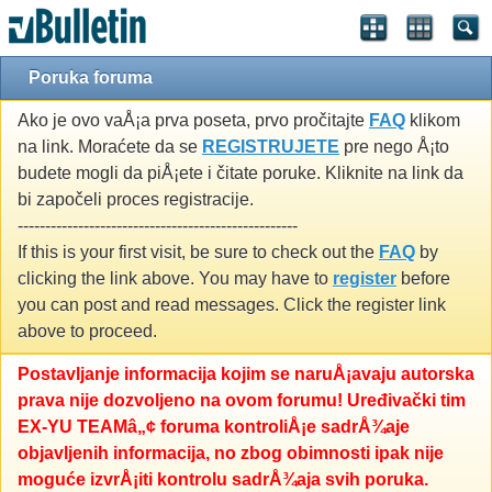
Poruka foruma
Ako je ovo vaÅ¡a prva poseta, prvo pročitajte
FAQ
klikom
na link. Moraćete da se
REGISTRUJETE
pre nego Å¡to
budete mogli da piÅ¡ete i čitate poruke. Kliknite na link da
bi započeli proces registracije.
---------------------------------------------------
If this is your first visit, be sure to check out the
FAQ
by
clicking the link above. You may have to
register
before
you can post and read messages. Click the register link
above to proceed.
Postavljanje informacija kojim se naruÅ¡avaju autorska
prava nije dozvoljeno na ovom forumu! Uređivački tim
EX-YU TEAMâ„¢ foruma kontroliÅ¡e sadrÅ¾aje
objavljenih informacija, no zbog obimnosti ipak nije
moguće izvrÅ¡iti kontrolu sadrÅ¾aja svih poruka.