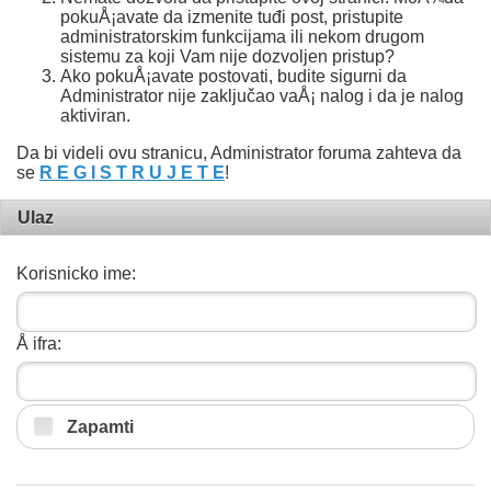
pokuÅ¡avate da izmenite tuđi post, pristupite
administratorskim funkcijama ili nekom drugom
sistemu za koji Vam nije dozvoljen pristup?
Ako pokuÅ¡avate postovati, budite sigurni da
Administrator nije zaključao vaÅ¡ nalog i da je nalog
aktiviran.
Da bi videli ovu stranicu, Administrator foruma zahteva da
se
R E G I S T R U J E T E
!
Ulaz
Korisnicko ime:
Å ifra:
Zapamti