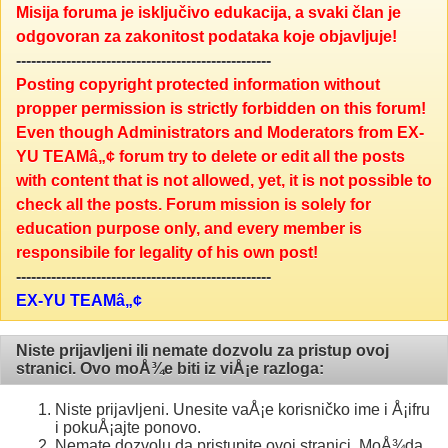
Misija foruma je isključivo edukacija, a svaki član je
odgovoran za zakonitost podataka koje objavljuje!
---------------------------------------------------
Posting copyright protected information without
propper permission is strictly forbidden on this forum!
Even though Administrators and Moderators from EX-
YU TEAMâ„¢ forum try to delete or edit all the posts
with content that is not allowed, yet, it is not possible to
check all the posts. Forum mission is solely for
education purpose only, and every member is
responsibile for legality of his own post!
---------------------------------------------------
EX-YU TEAMâ„¢
Niste prijavljeni ili nemate dozvolu za pristup ovoj
stranici. Ovo moÅ¾e biti iz viÅ¡e razloga:
Niste prijavljeni. Unesite vaÅ¡e korisničko ime i Å¡ifru
i pokuÅ¡ajte ponovo.
Nemate dozvolu da pristupite ovoj stranici. MoÅ¾da